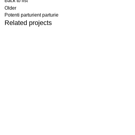
Back to list
Older
Potenti parturient parturie
Related projects
Decor
Et vestibulum quis a suspendisse
Contacte-nos
Visite-nos
+351 917 843 174
Av. Columba
(Chamada para rede móvel nacional)
61C, 1º Andar, 
1070-061 Lisb