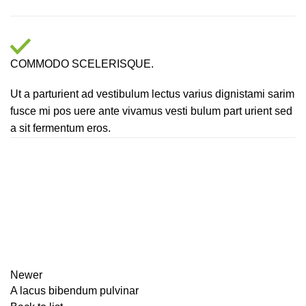
COMMODO SCELERISQUE.
Ut a parturient ad vestibulum lectus varius dignistami sarim
fusce mi pos uere ante vivamus vesti bulum part urient sed
a sit fermentum eros.
Newer
A lacus bibendum pulvinar