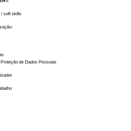
GERT:
 soft skills
zação:
as
Proteção de Dados Pessoais
lizador
abalho