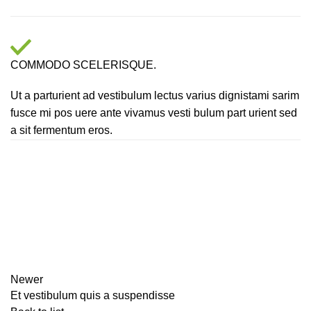
COMMODO SCELERISQUE.
Ut a parturient ad vestibulum lectus varius dignistami sarim
fusce mi pos uere ante vivamus vesti bulum part urient sed
a sit fermentum eros.
Newer
Et vestibulum quis a suspendisse