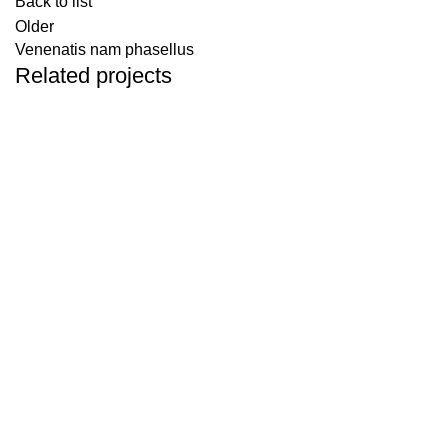
Back to list
Older
Venenatis nam phasellus
Related projects
Accessories
Potenti parturient parturie
Contacte-nos
Visite-nos
+351 917 843 174
Av. Columba
(Chamada para rede móvel nacional)
61C, 1º Andar, 
1070-061 Lisb