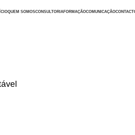
ÍCIO
QUEM SOMOS
CONSULTORIA
FORMAÇÃO
COMUNICAÇÃO
CONTACT
+ Informações
tável