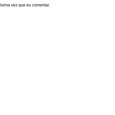
óxima vez que eu comentar.
Menu
Início
no Bordalo Pinheiro,
escritório 13
Quem Somos
oa
Consultoria
Formação
Comunicação
n
OMINIOS.PT