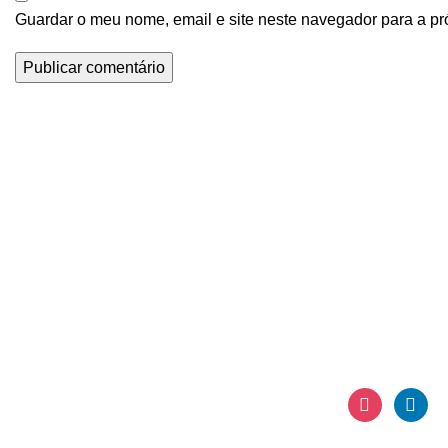
Guardar o meu nome, email e site neste navegador para a pr
Contacte-nos
Visite-nos
+351 917 843 174
Av. Columba
(Chamada para rede móvel nacional)
61C, 1º Andar, 
1070-061 Lisb
geral@qualiwork.pt
Redes Sociais
instagram
linkedi
© 2024 QualiWork. All Rights Reserved. Desenvolvido por
D