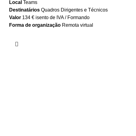
Local
Teams
Destinatários
Quadros Dirigentes e Técnicos
Valor
134 € isento de IVA / Formando
Forma de organização
Remota virtual
Contacte-nos
+351 917 843 174
(Chamada para rede móvel nacional)
geral@qualiwork.pt
Visite-nos
Av. Columbano Bordalo Pinheiro,