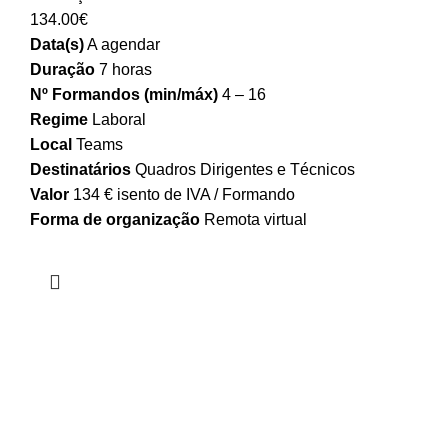
134.00
€
Data(s)
A agendar
Duração
7 horas
Nº Formandos (min/máx)
4 – 16
Regime
Laboral
Local
Teams
Destinatários
Quadros Dirigentes e Técnicos
Valor
134 € isento de IVA / Formando
Forma de organização
Remota virtual
Contacte-nos
+351 917 843 174
(Chamada para rede móvel nacional)