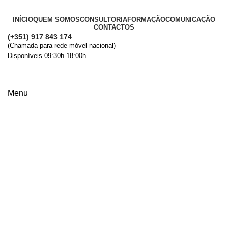
INÍCIO
QUEM SOMOS
CONSULTORIA
FORMAÇÃO
COMUNICAÇÃO
CONTACTOS
(+351) 917 843 174
(Chamada para rede móvel nacional)
Disponíveis 09:30h-18:00h
+ Informações
Menu
Ambiente ISO 14001:2015